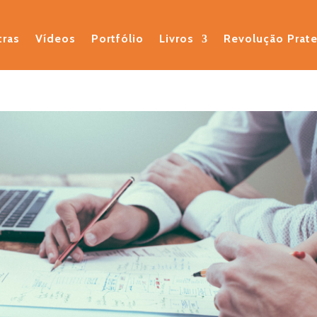
tras
Vídeos
Portfólio
Livros
Revolução Prat